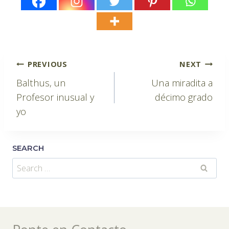
Post
PREVIOUS
NEXT
Balthus, un
Una miradita a
navigation
Profesor inusual y
décimo grado
yo
SEARCH
Search
for: