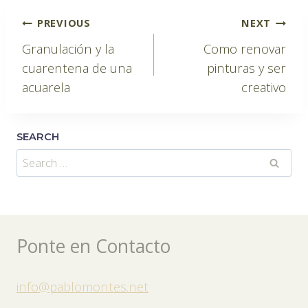
Post
PREVIOUS
NEXT
Granulación y la
Como renovar
navigation
cuarentena de una
pinturas y ser
acuarela
creativo
SEARCH
Search
for:
Ponte en Contacto
info@pablomontes.net