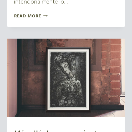
intencionalmente lo…
¿QUÉ
READ MORE
PASA
SI…
?
|
WHAT
IF…?