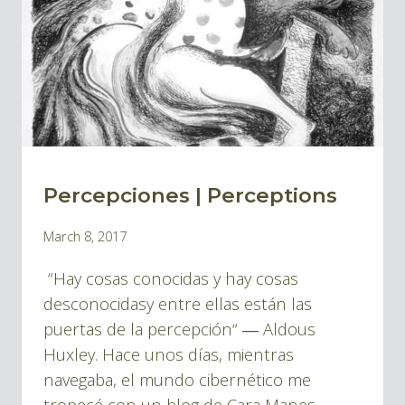
THE
TURMOIL
Percepciones | Perceptions
BLOG
By
March 8, 2017
Pablo
“Hay cosas conocidas y hay cosas
Montes
desconocidasy entre ellas están las
puertas de la percepción“ ― Aldous
Huxley. Hace unos días, mientras
navegaba, el mundo cibernético me
tropecé con un blog de Cara Manes,