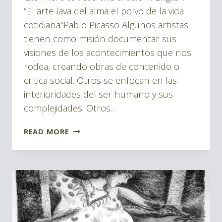
Montes
“El arte lava del alma el polvo de la vida
cotidiana“Pablo Picasso Algunos artistas
tienen como misión documentar sus
visiones de los acontecimientos que nos
rodea, creando obras de contenido o
critica social. Otros se enfocan en las
interioridades del ser humano y sus
complejidades. Otros…
FRESAS
READ MORE
PARA
LA
CRISIS
|
STRAWBERRIES
FOR