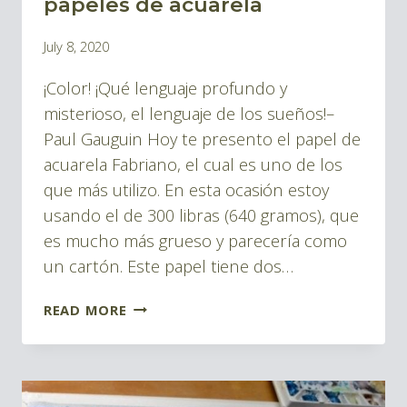
papeles de acuarela
BLOG
By
July 8, 2020
ACUARELAS
Pablo
¡Color! ¡Qué lenguaje profundo y
Montes
misterioso, el lenguaje de los sueños!–
Paul Gauguin Hoy te presento el papel de
acuarela Fabriano, el cual es uno de los
que más utilizo. En esta ocasión estoy
usando el de 300 libras (640 gramos), que
es mucho más grueso y parecería como
un cartón. Este papel tiene dos…
FABRIANO
READ MORE
ENTRE
LOS
MEJORES