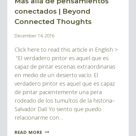
Más allá de pensamientos
BLOG
conectados | Beyond
Connected Thoughts
By
December 14, 2016
Pablo
Click here to read this article in English >
Montes
“El verdadero pintor es aquel que es
capaz de pintar escenas extraordinarias
en medio de un desierto vacío. El
verdadero pintor es aquel que es capaz
de pintar pacientemente una pera
rodeado de los tumultos de la historia–
Salvador Dalí Yo siento que puedo
relacionarme con…
MÁS
READ MORE