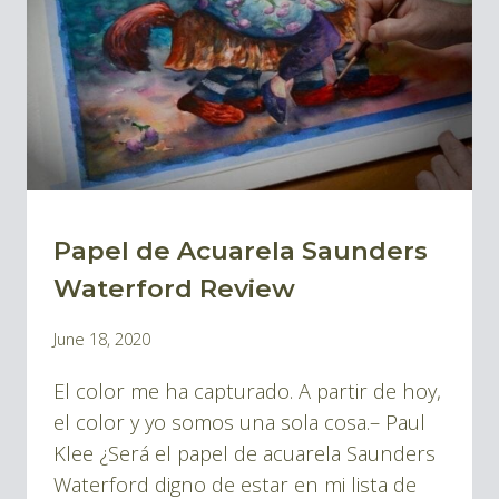
ES
TAN
DIFERENTE?
Papel de Acuarela Saunders
BLOG
|
Waterford Review
BLOG
By
June 18, 2020
ACUARELAS
Pablo
El color me ha capturado. A partir de hoy,
Montes
el color y yo somos una sola cosa.– Paul
Klee ¿Será el papel de acuarela Saunders
Waterford digno de estar en mi lista de