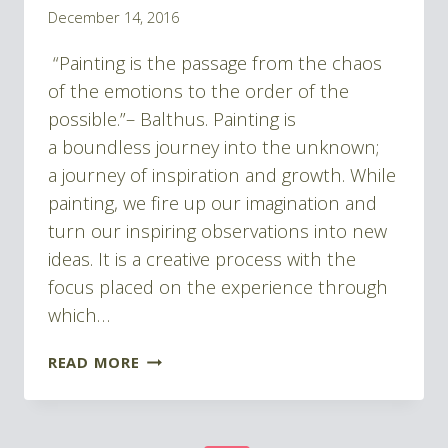
By
December 14, 2016
Pablo
“Painting is the passage from the chaos
Montes
of the emotions to the order of the
possible.”– Balthus. Painting is
a boundless journey into the unknown;
a journey of inspiration and growth. While
painting, we fire up our imagination and
turn our inspiring observations into new
ideas. It is a creative process with the
focus placed on the experience through
which…
PAINTING,
READ MORE
AN
INSPIRATIONAL
JOURNEY