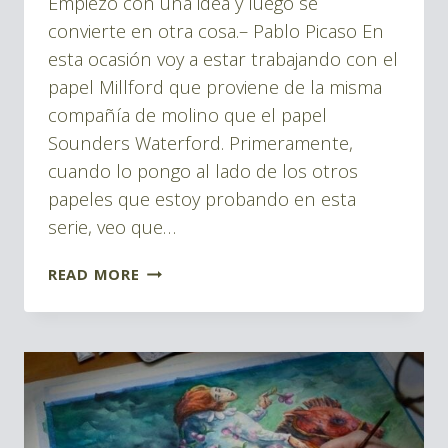
Empiezo con una idea y luego se
Montes
convierte en otra cosa.– Pablo Picaso En
esta ocasión voy a estar trabajando con el
papel Millford que proviene de la misma
compañía de molino que el papel
Sounders Waterford. Primeramente,
cuando lo pongo al lado de los otros
papeles que estoy probando en esta
serie, veo que…
¿POR
READ MORE
QUÉ
EL
PAPEL
DE
ACUARELA
MILLFORD