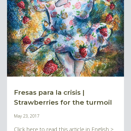
|
THREE
MOODS
IN
ONE
Fresas para la crisis |
BLOG
Strawberries for the turmoil
By
May 23, 2017
Pablo
Click here to read this article in English >