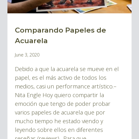
Comparando Papeles de
BLOG
|
Acuarela
BLOG
By
June 3, 2020
ACUARELAS
Pablo
Debido a que la acuarela se mueve en el
Montes
papel, es el más activo de todos los
medios, casi un performance artístico.–
Nita Engle Hoy quiero compartir la
emoción que tengo de poder probar
varios papeles de acuarela que por
mucho tiempo he estado viendo y
leyendo sobre ellos en diferentes
reseñas (reviews). Para que…