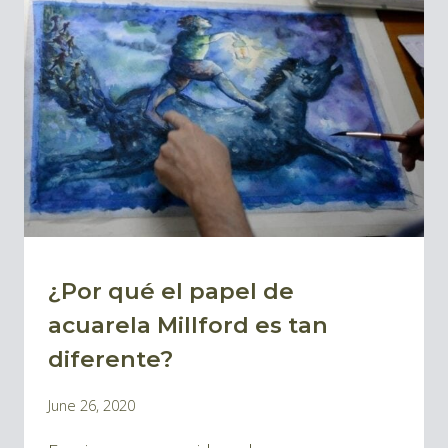
PAPELES
DE
ACUARELA
¿Por qué el papel de
BLOG
|
acuarela Millford es tan
BLOG
diferente?
ACUARELAS
By
June 26, 2020
Pablo