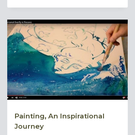
ALLÁ
DE
PENSAMIENTOS
CONECTADOS
|
BEYOND
CONNECTED
THOUGHTS
Painting, An Inspirational
BLOG
Journey