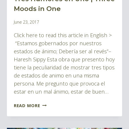
Moods in One
By
June 23, 2017
Pablo
Click here to read this article in English >
Montes
“Estamos gobernados por nuestros
estados de ánimo; Debería ser al revés”–
Haresh Sippy Esta obra que presento hoy
tiene la peculiaridad de mostrar tres tipos
de estados de animo en una misma
persona. Me pregunto que provoca el
estar en un mal ánimo, estar de buen…
TRES
READ MORE
HUMORES
EN
UNO