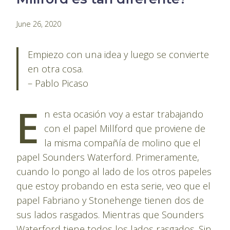
By
June 26, 2020
Pablo
Montes
Empiezo con una idea y luego se convierte
en otra cosa.
– Pablo Picaso
E
n esta ocasión voy a estar trabajando
con el papel Millford que proviene de
la misma compañía de molino que el
papel Sounders Waterford. Primeramente,
cuando lo pongo al lado de los otros papeles
que estoy probando en esta serie, veo que el
papel Fabriano y Stonehenge tienen dos de
sus lados rasgados. Mientras que Sounders
Waterford tiene todos los lados rasgados. Sin