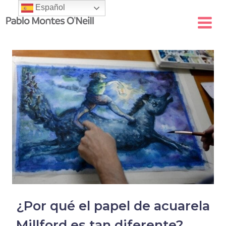
Skip
Español
to
content
¿Por qué el papel de acuarela
Millford es tan diferente?