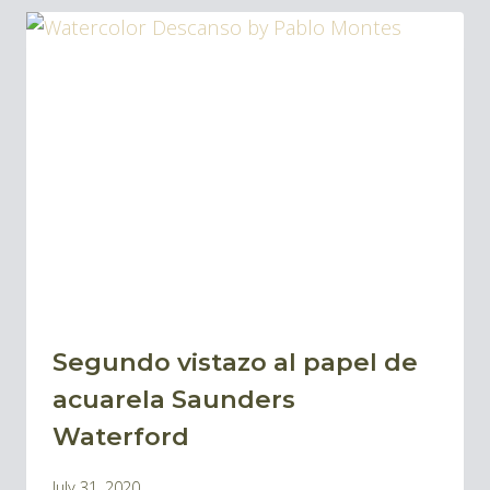
DE
TINTA
PARA
DIBUJO
Segundo vistazo al papel de
BLOG
|
acuarela Saunders
BLOG
Waterford
ACUARELAS
By
July 31, 2020