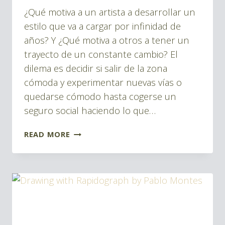
Pablo
¿Qué motiva a un artista a desarrollar un
Montes
estilo que va a cargar por infinidad de
años? Y ¿Qué motiva a otros a tener un
trayecto de un constante cambio? El
dilema es decidir si salir de la zona
cómoda y experimentar nuevas vías o
quedarse cómodo hasta cogerse un
seguro social haciendo lo que…
ACUARELA
READ MORE
ENTRE
LA
FIGURACIÓN
Y
LA
ABSTRACCIÓN