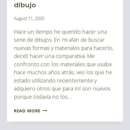
|
dibujo
BLOG
By
August 11, 2020
TINTA
Pablo
Y
Hace un tiempo he querido hacer una
Montes
DIBUJOS
serie de dibujos. En mi afán de buscar
nuevas formas y materiales para hacerlo,
decidí hacer una comparativa. Me
confronto con los materiales que usaba
hace muchos años atrás, veo los que he
estado utilizando recientemente y
adquiero otros que para mí son nuevos
porque todavía no los…
ACUARELA
READ MORE
EN
VEZ