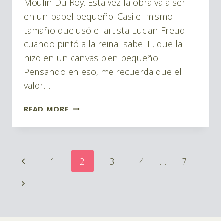
Moulin Du Roy. Esta vez la obra va a ser
en un papel pequeño. Casi el mismo
tamaño que usó el artista Lucian Freud
cuando pintó a la reina Isabel II, que la
hizo en un canvas bien pequeño.
Pensando en eso, me recuerda que el
valor…
COMPARANDO
READ MORE
EL
PAPEL
DE
Page
Previous
1
2
3
4
…
7
ACUARELA
navigation
MOULIN
Page
Next
DU
Page
ROY
CON