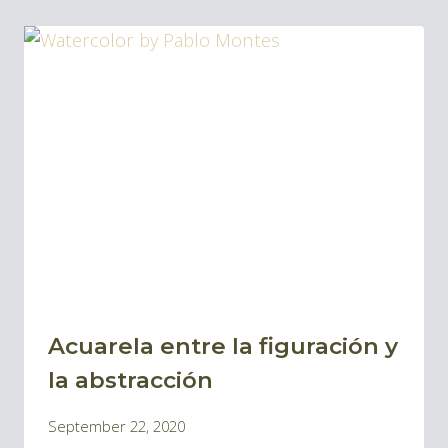
ALMACENAR
LAS
PINTURAS
EN
LIENZOS
Acuarela entre la figuración y
BLOG
|
la abstracción
BLOG
By
September 22, 2020
ACUARELAS