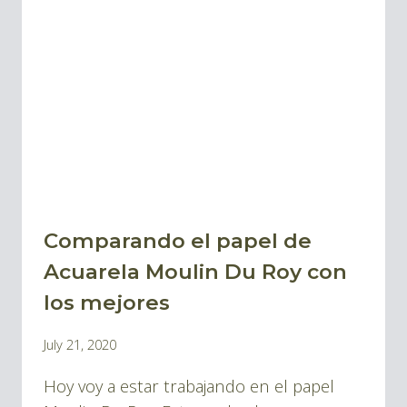
ACUARELA
SAUNDERS
WATERFORD
Comparando el papel de
BLOG
|
Acuarela Moulin Du Roy con
BLOG
los mejores
ACUARELAS
By
July 21, 2020
Pablo
Hoy voy a estar trabajando en el papel
Montes