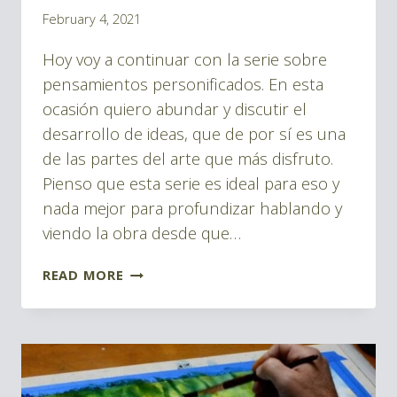
|
By
February 4, 2021
BLOG
Pablo
ACUARELAS
Hoy voy a continuar con la serie sobre
Montes
pensamientos personificados. En esta
ocasión quiero abundar y discutir el
desarrollo de ideas, que de por sí es una
de las partes del arte que más disfruto.
Pienso que esta serie es ideal para eso y
nada mejor para profundizar hablando y
viendo la obra desde que…
ACUARELAS
READ MORE
Y
PENSAMIENTOS
2