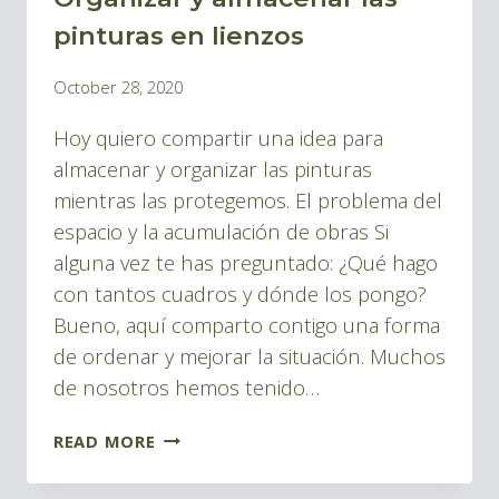
|
pinturas en lienzos
BLOG
By
October 28, 2020
IDEAS
Pablo
Y
Hoy quiero compartir una idea para
Montes
HERRAMIENTAS
almacenar y organizar las pinturas
mientras las protegemos. El problema del
espacio y la acumulación de obras Si
alguna vez te has preguntado: ¿Qué hago
con tantos cuadros y dónde los pongo?
Bueno, aquí comparto contigo una forma
de ordenar y mejorar la situación. Muchos
de nosotros hemos tenido…
ORGANIZAR
READ MORE
Y