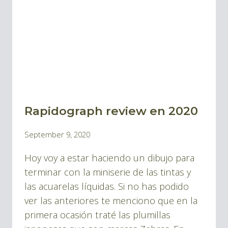
Rapidograph review en 2020
BLOG
|
By
September 9, 2020
BLOG
Pablo
TINTA
Hoy voy a estar haciendo un dibujo para
Montes
Y
terminar con la miniserie de las tintas y
DIBUJOS
las acuarelas líquidas. Si no has podido
ver las anteriores te menciono que en la
primera ocasión traté las plumillas