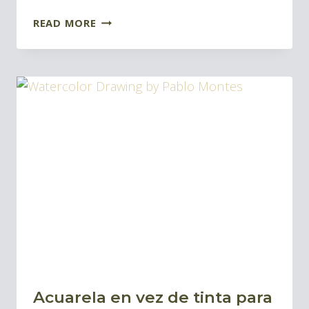
PLUMAS
READ MORE
ALEMANAS
VS
JAPONESAS
PARA
DIBUJO
Acuarela en vez de tinta para
BLOG