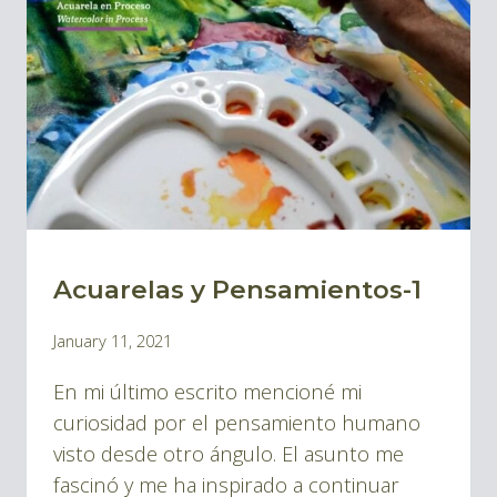
Acuarelas y Pensamientos-1
BLOG
|
By
January 11, 2021
BLOG
Pablo
ACUARELAS
En mi último escrito mencioné mi
Montes
curiosidad por el pensamiento humano
visto desde otro ángulo. El asunto me
fascinó y me ha inspirado a continuar