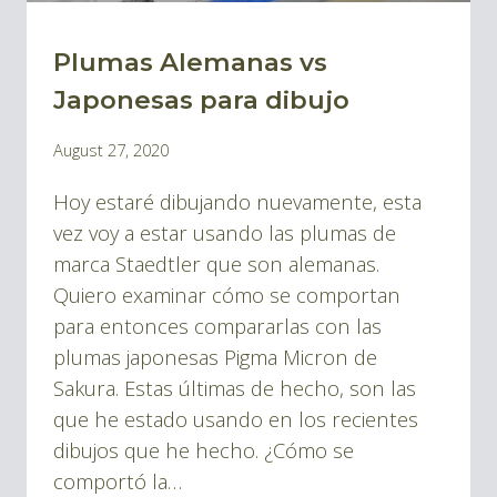
Plumas Alemanas vs
BLOG
|
Japonesas para dibujo
BLOG
By
August 27, 2020
TINTA
Pablo
Y
Hoy estaré dibujando nuevamente, esta
Montes
DIBUJOS
vez voy a estar usando las plumas de
marca Staedtler que son alemanas.
Quiero examinar cómo se comportan
para entonces compararlas con las
plumas japonesas Pigma Micron de
Sakura. Estas últimas de hecho, son las
que he estado usando en los recientes
dibujos que he hecho. ¿Cómo se
comportó la…