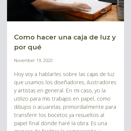
Como hacer una caja de luz y
BLOG
|
por qué
BLOG
By
November 19, 2020
IDEAS
Pablo
Y
Hoy voy a hablarles sobre las cajas de luz
Montes
HERRAMIENTAS
que usamos los diseñadores, ilustradores
y artistas en general. En mi caso, yo la
utilizo para mis trabajos en papel, como
dibujos o acuarelas; primordialmente para
transferir los bocetos ya resueltos al
papel final donde haré la obra. Es una