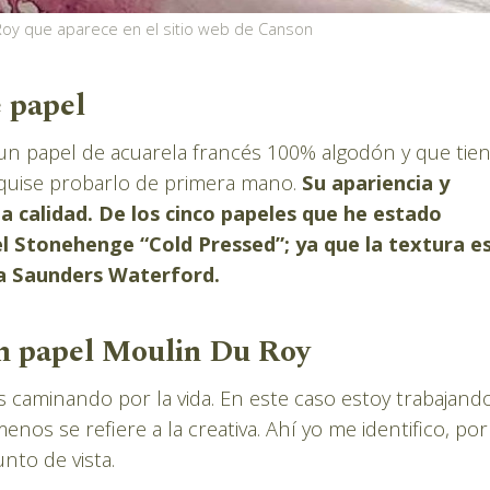
Roy que aparece en el sitio web de Canson
 papel
n papel de acuarela francés 100% algodón y que tie
, quise probarlo de primera mano.
Su apariencia y
 calidad. De los cinco papeles que he estado
l Stonehenge “Cold Pressed”; ya que la textura e
ta Saunders Waterford.
en papel Moulin Du Roy
 caminando por la vida. En este caso estoy trabajand
nos se refiere a la creativa. Ahí yo me identifico, por
nto de vista.