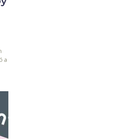
oy
n
ó a