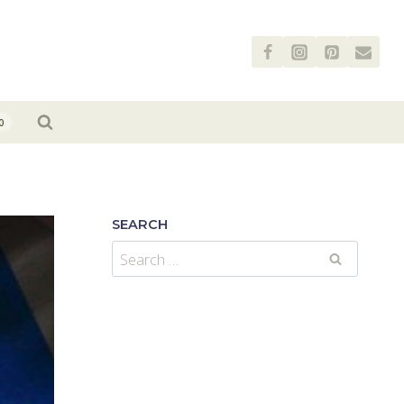
0
SEARCH
Search
for: