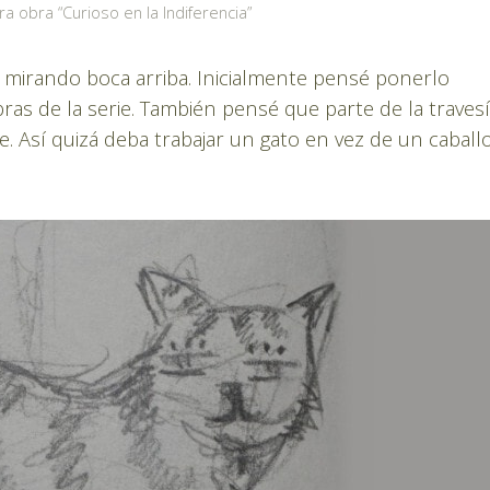
a obra “Curioso en la Indiferencia”
o mirando boca arriba. Inicialmente pensé ponerlo
as de la serie. También pensé que parte de la traves
. Así quizá deba trabajar un gato en vez de un caballo