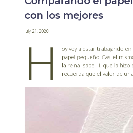
Comparando el papel
con los mejores
By
July 21, 2020
H
Pablo
Montes
oy voy a estar trabajando en 
papel pequeño. Casi el mism
la reina Isabel II, que la h
recuerda que el valor de un