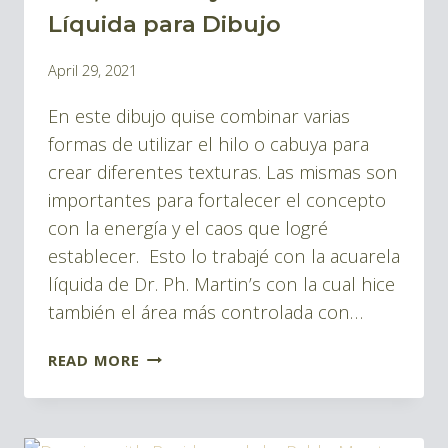
|
Líquida para Dibujo
BLOG
By
April 29, 2021
TINTA
Pablo
Y
En este dibujo quise combinar varias
Montes
DIBUJOS
formas de utilizar el hilo o cabuya para
crear diferentes texturas. Las mismas son
importantes para fortalecer el concepto
con la energía y el caos que logré
establecer. Esto lo trabajé con la acuarela
líquida de Dr. Ph. Martin’s con la cual hice
también el área más controlada con…
HILO,
READ MORE
PLUMILLA
Y
ACUARELA