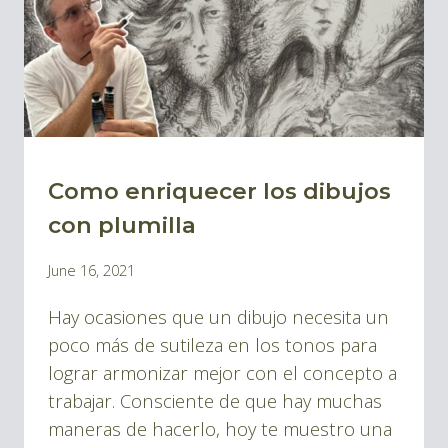
2
Como enriquecer los dibujos
BLOG
|
con plumilla
BLOG
By
June 16, 2021
TINTA
Pablo
Y
Hay ocasiones que un dibujo necesita un
Montes
DIBUJOS
poco más de sutileza en los tonos para
lograr armonizar mejor con el concepto a
trabajar. Consciente de que hay muchas
maneras de hacerlo, hoy te muestro una