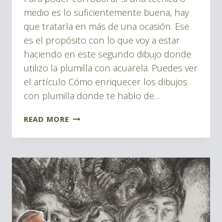
Montes
DIBUJOS
medio es lo suficientemente buena, hay
que tratarla en más de una ocasión. Ese
es el propósito con lo que voy a estar
haciendo en este segundo dibujo donde
utilizo la plumilla con acuarela. Puedes ver
el artículo Cómo enriquecer los dibujos
con plumilla donde te hablo de…
COMO
READ MORE
MEJORAR
LOS
DIBUJOS
CON
PLUMILLA
Y
ACUARELA