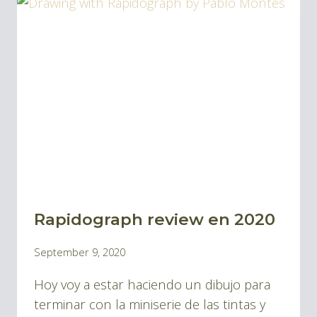
LÍQUIDA
PARA
DIBUJO
Rapidograph review en 2020
BLOG
|
By
September 9, 2020
BLOG
Pablo
TINTA
Hoy voy a estar haciendo un dibujo para
Montes
Y
terminar con la miniserie de las tintas y
DIBUJOS