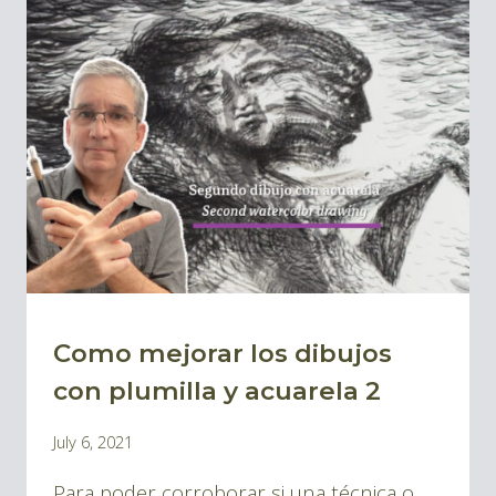
LOS
DIBUJOS
A
PLUMILLA
3
Como mejorar los dibujos
BLOG
|
con plumilla y acuarela 2
BLOG
By
July 6, 2021
TINTA
Pablo
Y
Para poder corroborar si una técnica o