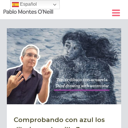
Skip
Español
to
content
Comprobando con azul los ​
BLOG
|