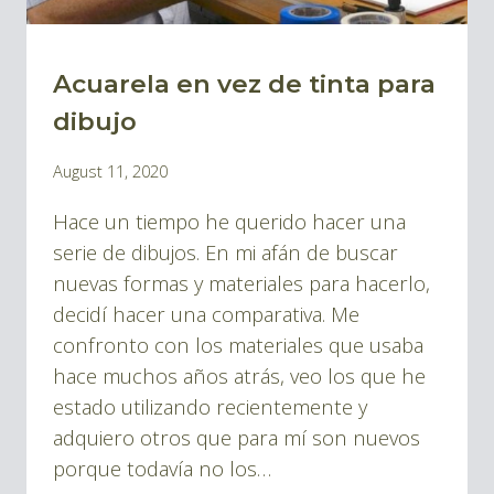
Acuarela en vez de tinta para
BLOG
|
dibujo
BLOG
By
August 11, 2020
TINTA
Pablo
Y
Hace un tiempo he querido hacer una
Montes
DIBUJOS
serie de dibujos. En mi afán de buscar
nuevas formas y materiales para hacerlo,
decidí hacer una comparativa. Me
confronto con los materiales que usaba
hace muchos años atrás, veo los que he
estado utilizando recientemente y
adquiero otros que para mí son nuevos
porque todavía no los…