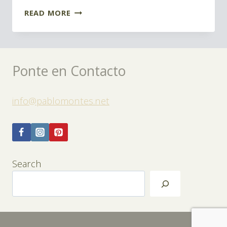
ACUARELA
READ MORE
EN
VEZ
DE
Ponte en Contacto
TINTA
PARA
DIBUJO
info@pablomontes.net
Search