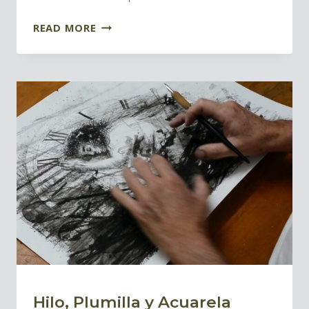
CÓMO
READ MORE
AÑADIR
INTENSIDAD
Y
ENERGÍA
AL
DIBUJO
A
TINTA
Hilo, Plumilla y Acuarela
BLOG