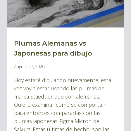
Plumas Alemanas vs
BLOG
|
Japonesas para dibujo
BLOG
By
August 27, 2020
TINTA
Pablo
Y
Hoy estaré dibujando nuevamente, esta
Montes
DIBUJOS
vez voy a estar usando las plumas de
marca Staedtler que son alemanas.
Quiero examinar cómo se comportan
para entonces compararlas con las
plumas japonesas Pigma Micron de
Sakura. Estas últimas de hecho, son las