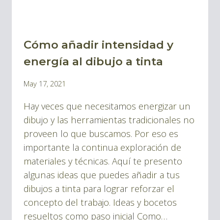
Cómo añadir intensidad y
BLOG
|
energía al dibujo a tinta
BLOG
By
May 17, 2021
TINTA
Pablo
Y
Hay veces que necesitamos energizar un
Montes
DIBUJOS
dibujo y las herramientas tradicionales no
proveen lo que buscamos. Por eso es
importante la continua exploración de
materiales y técnicas. Aquí te presento
algunas ideas que puedes añadir a tus
dibujos a tinta para lograr reforzar el
concepto del trabajo. Ideas y bocetos
resueltos como paso inicial Como…