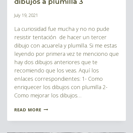
dibujos a plumilla 3
BLOG
By
July 19, 2021
TINTA
Pablo
Y
La curiosidad fue mucha y no no pude
Montes
DIBUJOS
resistir tentación de hacer un tercer
dibujo con acuarela y plumilla. Si me estas
leyendo por primera vez te menciono que
hay dos dibujos anteriores que te
recomiendo que los veas. Aquí los
enlaces correspondientes: 1- Como
enriquecer los dibujos con plumilla 2-
Como mejorar los dibujos…
COMPROBANDO
READ MORE
CON
AZUL