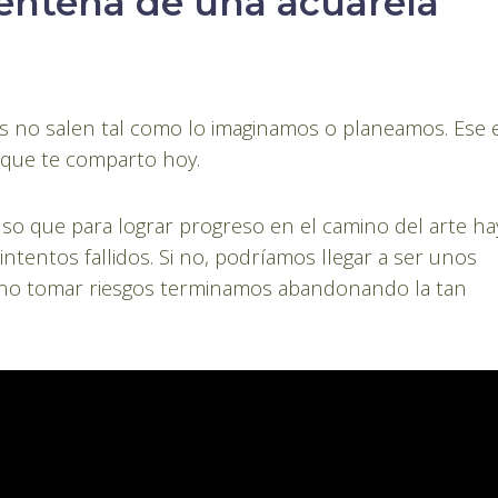
rentena de una acuarela
s no salen tal como lo imaginamos o planeamos. Ese 
a que te comparto hoy.
nso que para lograr progreso en el camino del arte ha
intentos fallidos. Si no, podríamos llegar a ser unos
 no tomar riesgos terminamos abandonando la tan