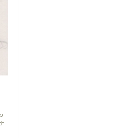
sor
th