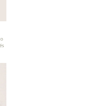
to
vés