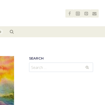
0
SEARCH
Search
for: