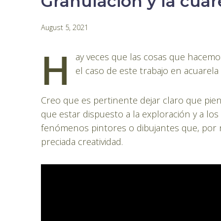
Granulación y la cua
By
August 5, 2021
Pablo
H
Montes
ay veces que las cosas que hacemo
el caso de este trabajo en acuarel
Creo que es pertinente dejar claro que pie
que estar dispuesto a la exploración y a los 
fenómenos pintores o dibujantes que, por
preciada creatividad.