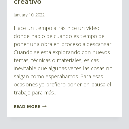
creativo
BLOG
By
January 10, 2022
PINTURAS
Pablo
Hace un tiempo atrás hice un vídeo
Montes
donde hablo de cuando es tiempo de
poner una obra en proceso a descansar.
Cuando se está explorando con nuevos
temas, técnicas o materiales, es casi
inevitable que algunas veces las cosas no
salgan como esperábamos. Para esas
ocasiones yo prefiero poner en pausa el
trabajo para más…
COMO
READ MORE
RENOVAR
PINTURAS