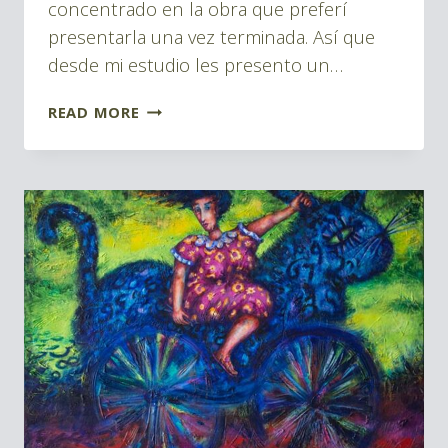
concentrado en la obra que preferí
presentarla una vez terminada. Así que
desde mi estudio les presento un…
DESARROLLO
READ MORE
DE
UNA
LLUVIA
DE
RECUERDOS