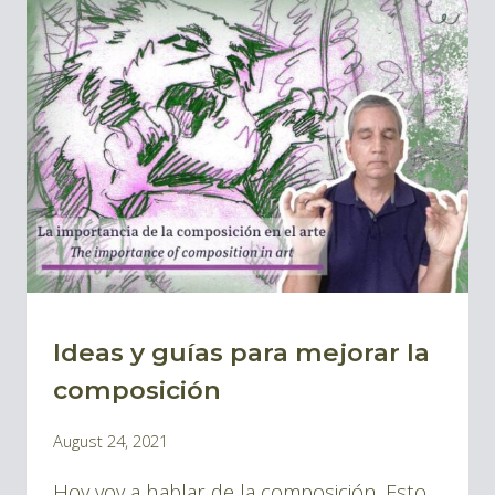
Y
SER
CREATIVO
Ideas y guías para mejorar la
BLOG
|
composición
BLOG
By
August 24, 2021
IDEAS
Pablo
Y
Hoy voy a hablar de la composición. Esto