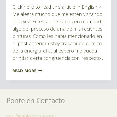
Pablo
PINTURAS
Click here to read this article in English >
Montes
Me alegra mucho que me estén visitando
otra vez. En esta ocasión quiero compartir
algo del proceso de una de mis recientes
pinturas. Como les había mencionado en
el post anterior estoy trabajando el tema
de la energía, el cual espero me pueda
brindar cierta congruencia con respecto…
VIAJE
READ MORE
LUNÁTICO
–
PASO
Ponte en Contacto
A
PASO
info@pablomontes.net