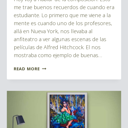
Montes
HERRAMIENTAS
me trae buenos recuerdos de cuando era
|
estudiante. Lo primero que me viene a la
BLOG
mente es cuando uno de los profesores,
PINTURAS
allá en Nueva York, nos llevaba al
anfiteatro a ver algunas escenas de las
películas de Alfred Hitchcock. El nos
mostraba como ejemplo de buenas…
IDEAS
READ MORE
Y
GUÍAS
PARA
MEJORAR
LA
COMPOSICIÓN