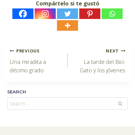
Compártelo si te gustó
Post
PREVIOUS
NEXT
Una miradita a
La tarde del Bici-
navigation
décimo grado
Gato y los jóvenes
SEARCH
Search
for: