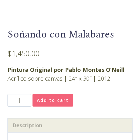
Soñando con Malabares
$
1,450.00
Pintura Original por Pablo Montes O’Neill
Acrílico sobre canvas | 24″ x 30″ | 2012
Soñando
Add to cart
con
Malabares
quantity
Description