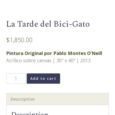
La Tarde del Bici-Gato
$
1,850.00
Pintura Original por Pablo Montes O’Neill
Acrílico sobre canvas | 30″ x 40″ | 2013
La
Add to cart
Tarde
del
Bici-
Description
Gato
quantity
Description