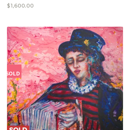
$
1,600.00
SOLD