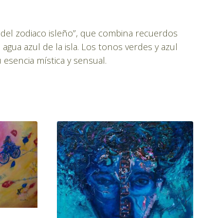
es del zodiaco isleño”, que combina recuerdos
agua azul de la isla. Los tonos verdes y azul
 esencia mística y sensual.