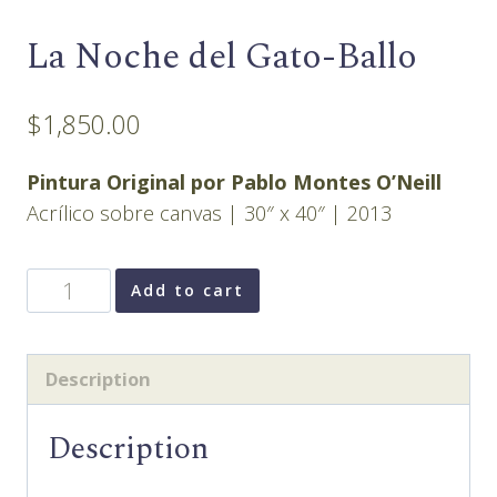
La Noche del Gato-Ballo
$
1,850.00
Pintura Original por Pablo Montes O’Neill
Acrílico sobre canvas | 30″ x 40″ | 2013
La
Add to cart
Noche
del
Gato-
Description
Ballo
quantity
Description