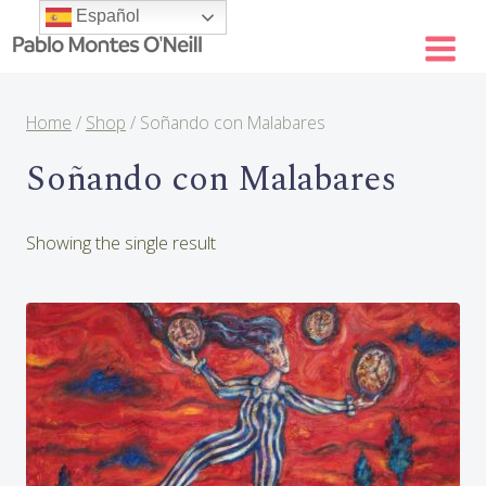
Skip
Español
to
content
Home
/
Shop
/
Soñando con Malabares
Soñando con Malabares
Showing the single result