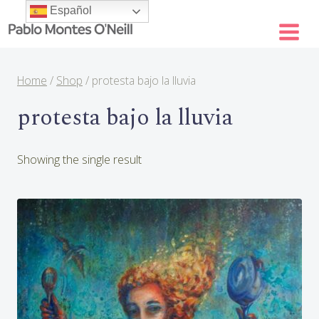
Skip
Español
to
content
Home
/
Shop
/
protesta bajo la lluvia
protesta bajo la lluvia
Showing the single result