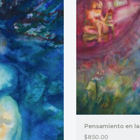
Pensamiento en l
$
850.00