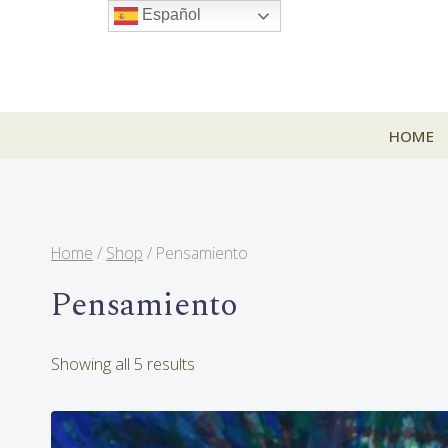
Skip
Español
to
content
HOME
Home
/
Shop
/
Pensamiento
Pensamiento
Sorted
Showing all 5 results
by
latest