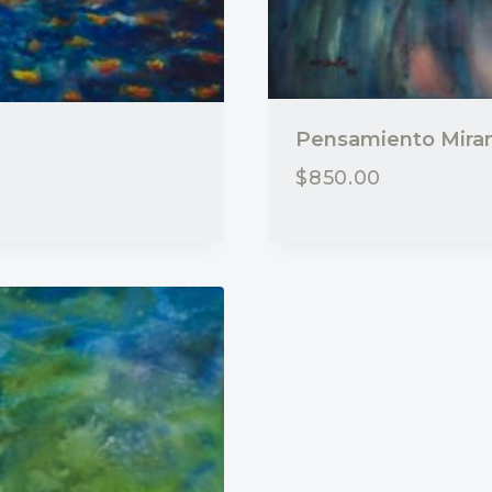
Pensamiento Miran
$
850.00