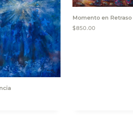
Momento en Retraso
$
850.00
ncia
0