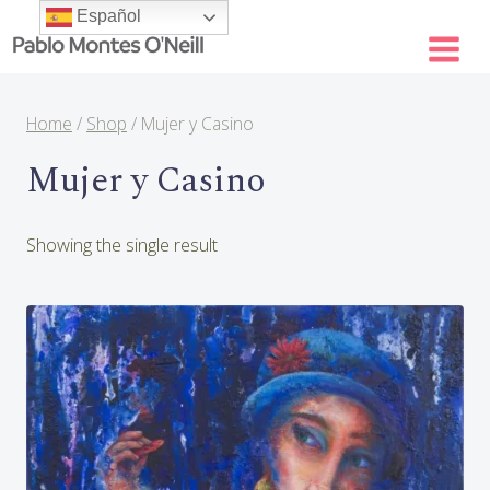
Skip
Español
to
content
Home
/
Shop
/
Mujer y Casino
Mujer y Casino
Showing the single result