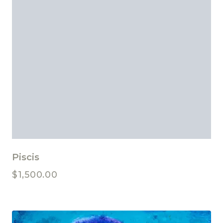
Piscis
$
1,500.00