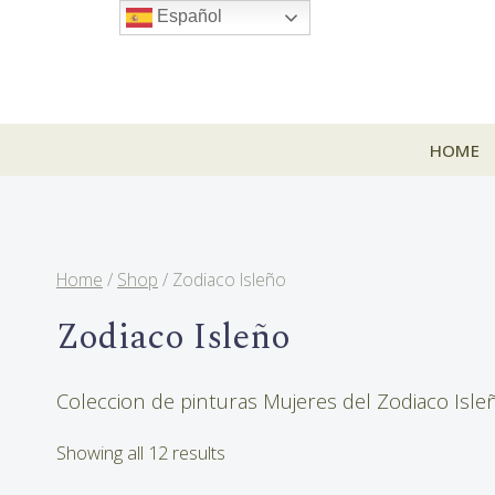
Skip
Español
to
content
HOME
Home
/
Shop
/
Zodiaco Isleño
Zodiaco Isleño
Coleccion de pinturas Mujeres del Zodiaco Isle
Sorted
Showing all 12 results
by