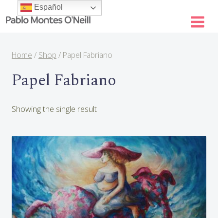
Skip
Español
to
content
Home
/
Shop
/
Papel Fabriano
Papel Fabriano
Showing the single result