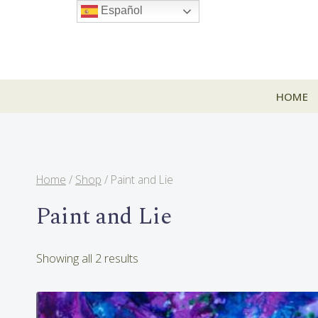
Skip
Español
to
content
HOME
Home
/
Shop
/
Paint and Lie
Paint and Lie
Sorted
Showing all 2 results
by
latest