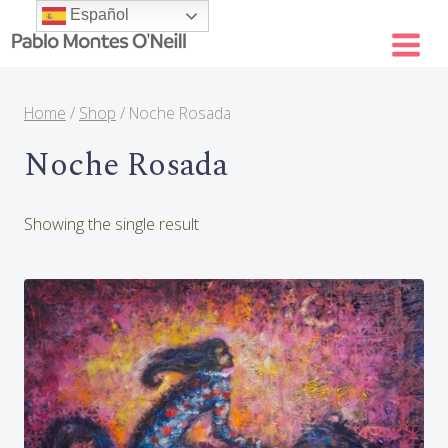
Skip
Español
to
content
Home
/
Shop
/
Noche Rosada
Noche Rosada
Showing the single result