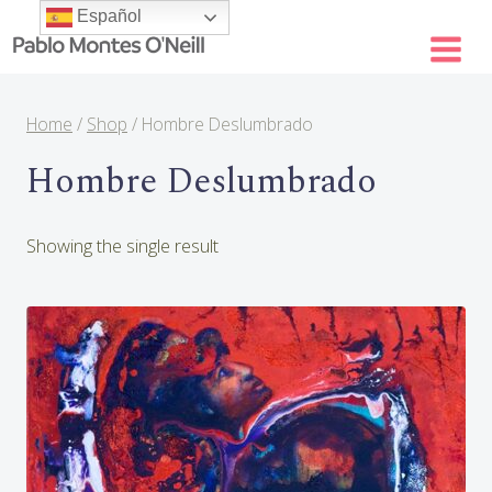
Skip
Español
to
content
Home
/
Shop
/
Hombre Deslumbrado
Hombre Deslumbrado
Showing the single result