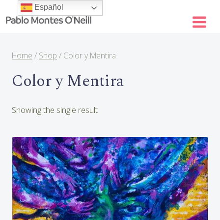
Skip
Español
to
content
Home
/
Shop
/
Color y Mentira
Color y Mentira
Showing the single result