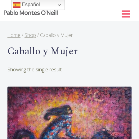
Skip
Español
to
content
Home
/
Shop
/
Caballo y Mujer
Caballo y Mujer
Showing the single result