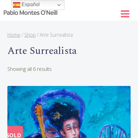
Skip
Español
to
content
Home
/
Shop
/
Arte Surrealista
Arte Surrealista
Sorted
Showing all 6 results
by
latest
SOLD