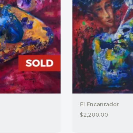
El Encantador
$
2,200.00