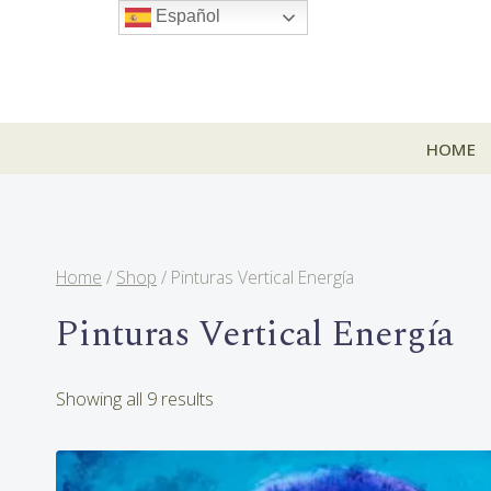
Skip
Español
to
content
HOME
Home
/
Shop
/
Pinturas Vertical Energía
Pinturas Vertical Energía
Sorted
Showing all 9 results
by
latest