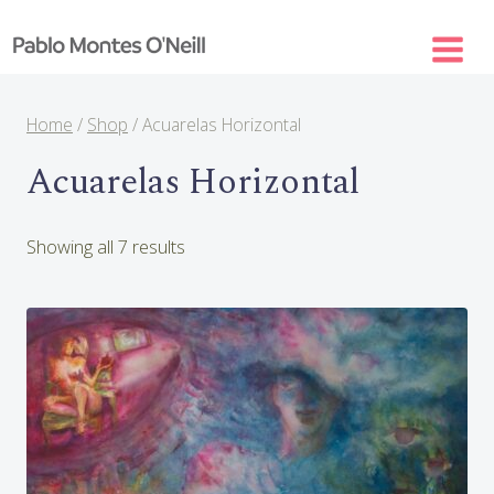
Skip
to
content
Home
/
Shop
/
Acuarelas Horizontal
Acuarelas Horizontal
Sorted
Showing all 7 results
by
latest